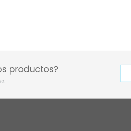
os productos?
so.