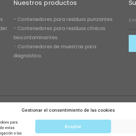
Nuestros productos
Su
s
–
Contenedores para residuos punzantes.
del
–
Contenedores para residuos clínicos
biocontaminantes.
–
Contenedores de muestras para
diagnósti
co.
Gestionar el consentimiento de las cookies
Aviso Legal
|
Política de Cookies (UE)
ookies para
Aceptar
 de estas
egación o las